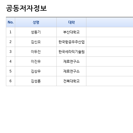
공동저자정보
No.
성명
대학
1
성동기
부산대학교
2
김신오
한국항공우주산업
3
이두진
한국세라믹기술원
4
이진우
재료연구소
5
김상우
재료연구소
6
김성륜
전북대학교